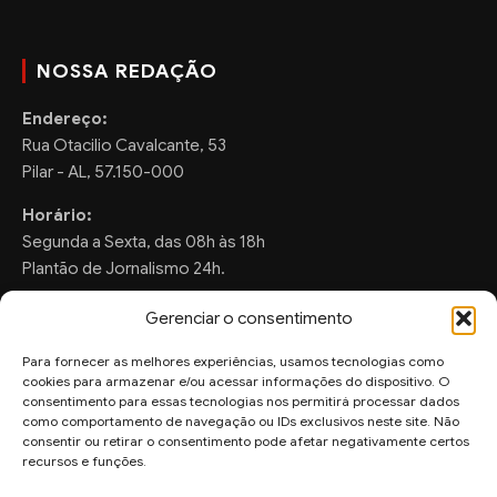
NOSSA REDAÇÃO
Endereço:
Rua Otacilio Cavalcante, 53
Pilar - AL, 57.150-000
Horário:
Segunda a Sexta, das 08h às 18h
Plantão de Jornalismo 24h.
Gerenciar o consentimento
Para fornecer as melhores experiências, usamos tecnologias como
FALE CONOSCO
cookies para armazenar e/ou acessar informações do dispositivo. O
consentimento para essas tecnologias nos permitirá processar dados
Sugestões de Pauta:
como comportamento de navegação ou IDs exclusivos neste site. Não
consentir ou retirar o consentimento pode afetar negativamente certos
ronaldo.valentim150@gmail.com
recursos e funções.
WhatsApp Redação: