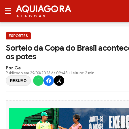
AQUIAG
RA
☰
ALAGOAS
ESPORTES
Sorteio da Copa do Brasil acontece
os potes
Por Ge
Publicado em
29/03/2023 às 09h48
• Leitura: 2 min
RESUMO