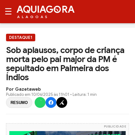
AQUIAG
RA
☰
ALAGOAS
DESTAQUE1
Sob aplausos, corpo de criança
morta pelo pai major da PM é
sepultado em Palmeira dos
Índios
Por Gazetaweb
Publicado em
10/06/2025 às 11h01
• Leitura: 1 min
RESUMO
PUBLICIDADE