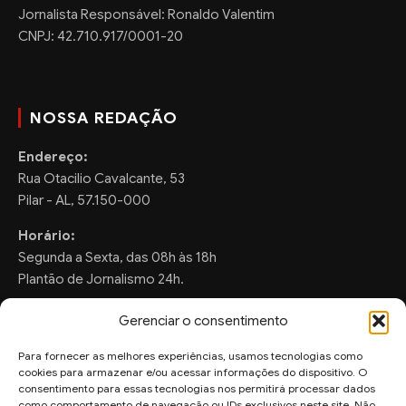
Jornalista Responsável: Ronaldo Valentim
CNPJ: 42.710.917/0001-20
NOSSA REDAÇÃO
Endereço:
Rua Otacilio Cavalcante, 53
Pilar - AL, 57.150-000
Horário:
Segunda a Sexta, das 08h às 18h
Plantão de Jornalismo 24h.
Gerenciar o consentimento
Para fornecer as melhores experiências, usamos tecnologias como
FALE CONOSCO
cookies para armazenar e/ou acessar informações do dispositivo. O
consentimento para essas tecnologias nos permitirá processar dados
Sugestões de Pauta:
como comportamento de navegação ou IDs exclusivos neste site. Não