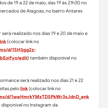
os de 19 a 22 de maio, das 19 às 21h30 no
ercados de Alagoas, no bairro Antares
será realizado nos dias 19 e 20 de maio e
link
(colocar link no
rms/d/1SHIjgg2z-
Eoifyo/edit
) também disponível no
ormance será realizado nos dias 21 e 22
eitas pelo
link
(colocar link no
forms/d/1weHmrkYMxTDSPkWr3xJdnD_enk
 disponível no Instagram da