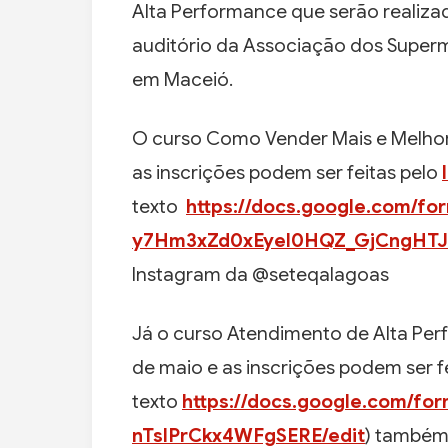
Alta Performance que serão realizad
auditório da Associação dos Superm
em Maceió.
O curso Como Vender Mais e Melhor 
as inscrições podem ser feitas pelo
texto
https://docs.google.com/fo
y7Hm3xZd0xEyel0HQZ_GjCngHTJb
Instagram da @seteqalagoas
Já o curso Atendimento de Alta Perf
de maio e as inscrições podem ser f
texto
https://docs.google.com/
nTslPrCkx4WFgSERE/edit
) também