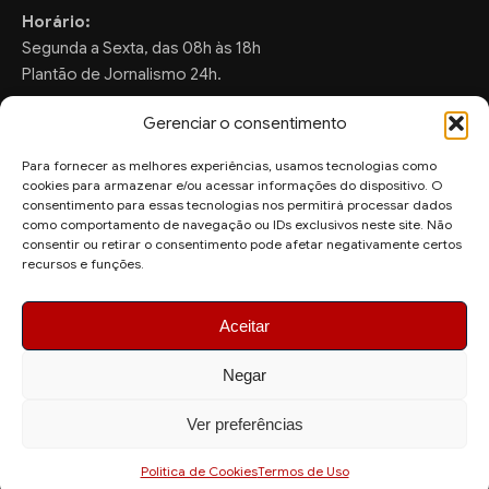
Horário:
Segunda a Sexta, das 08h às 18h
Plantão de Jornalismo 24h.
Gerenciar o consentimento
Para fornecer as melhores experiências, usamos tecnologias como
FALE CONOSCO
cookies para armazenar e/ou acessar informações do dispositivo. O
consentimento para essas tecnologias nos permitirá processar dados
Sugestões de Pauta:
como comportamento de navegação ou IDs exclusivos neste site. Não
consentir ou retirar o consentimento pode afetar negativamente certos
ronaldo.valentim150@gmail.com
recursos e funções.
WhatsApp Redação:
(82) 99804-2007
Aceitar
Negar
Ver preferências
© 2026 AquiAgora - Todos os direitos reservados.
Site desenvolvido por
Politica de Cookies
Termos de Uso