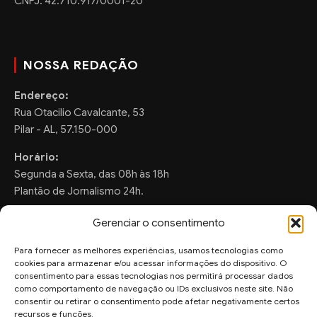
CNPJ: 42.710.917/0001-20
NOSSA REDAÇÃO
Endereço:
Rua Otacilio Cavalcante, 53
Pilar - AL, 57.150-000
Horário:
Segunda a Sexta, das 08h às 18h
Plantão de Jornalismo 24h.
Gerenciar o consentimento
Para fornecer as melhores experiências, usamos tecnologias como
FALE CONOSCO
cookies para armazenar e/ou acessar informações do dispositivo. O
consentimento para essas tecnologias nos permitirá processar dados
Sugestões de Pauta:
como comportamento de navegação ou IDs exclusivos neste site. Não
consentir ou retirar o consentimento pode afetar negativamente certos
ronaldo.valentim150@gmail.com
recursos e funções.