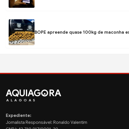
BOPE apreende quase 100kg de maconha esc
AQUIAG
RA
ALAGOAS
Expediente:
Jornalista Responsável: Ronaldo Valentim