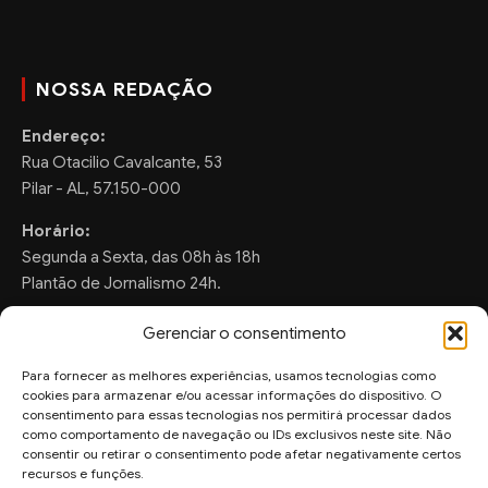
NOSSA REDAÇÃO
Endereço:
Rua Otacilio Cavalcante, 53
Pilar - AL, 57.150-000
Horário:
Segunda a Sexta, das 08h às 18h
Plantão de Jornalismo 24h.
Gerenciar o consentimento
Para fornecer as melhores experiências, usamos tecnologias como
FALE CONOSCO
cookies para armazenar e/ou acessar informações do dispositivo. O
consentimento para essas tecnologias nos permitirá processar dados
Sugestões de Pauta:
como comportamento de navegação ou IDs exclusivos neste site. Não
ronaldo.valentim150@gmail.com
consentir ou retirar o consentimento pode afetar negativamente certos
recursos e funções.