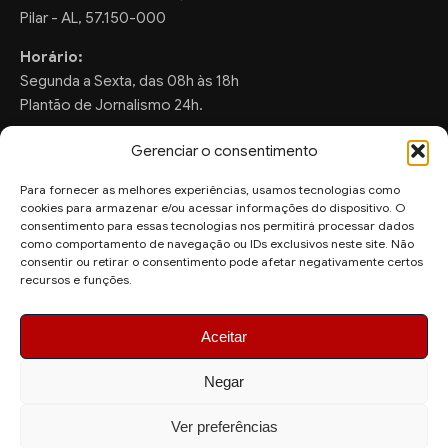
Pilar - AL, 57.150-000
Horário:
Segunda a Sexta, das 08h às 18h
Plantão de Jornalismo 24h.
Gerenciar o consentimento
Para fornecer as melhores experiências, usamos tecnologias como
FALE CONOSCO
cookies para armazenar e/ou acessar informações do dispositivo. O
consentimento para essas tecnologias nos permitirá processar dados
Sugestões de Pauta:
como comportamento de navegação ou IDs exclusivos neste site. Não
ronaldo.valentim150@gmail.com
consentir ou retirar o consentimento pode afetar negativamente certos
recursos e funções.
WhatsApp Redação:
(82) 99804-2007
Aceitar
Negar
Ver preferências
© 2026 AquiAgora - Todos os direitos reservados.