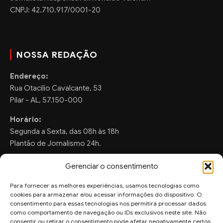
CNPJ: 42.710.917/0001-20
NOSSA REDAÇÃO
Endereço:
Rua Otacilio Cavalcante, 53
Pilar - AL, 57.150-000
Horário:
Segunda a Sexta, das 08h às 18h
Plantão de Jornalismo 24h.
Gerenciar o consentimento
Para fornecer as melhores experiências, usamos tecnologias como
FALE CONOSCO
cookies para armazenar e/ou acessar informações do dispositivo. O
consentimento para essas tecnologias nos permitirá processar dados
Sugestões de Pauta:
como comportamento de navegação ou IDs exclusivos neste site. Não
ronaldo.valentim150@gmail.com
consentir ou retirar o consentimento pode afetar negativamente certos