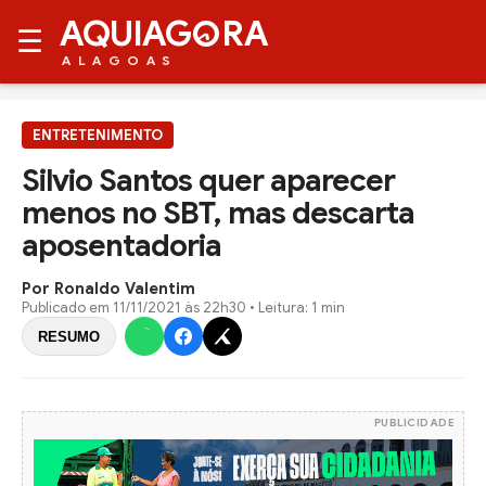
AQUIAG
RA
☰
ALAGOAS
ENTRETENIMENTO
Silvio Santos quer aparecer
menos no SBT, mas descarta
aposentadoria
Por Ronaldo Valentim
Publicado em
11/11/2021 às 22h30
• Leitura: 1 min
RESUMO
PUBLICIDADE