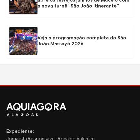
abre os festejos juninos de Maceió com
a nova turnê “São João Itinerante”
Veja a programação completa do São
João Massayó 2026
AQUIAG
RA
ALAGOAS
Expediente:
Jornalista Responsável: Ronaldo Valentim