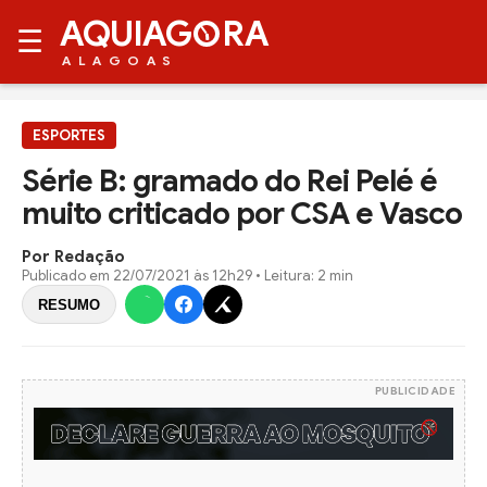
AQUIAG
RA
☰
ALAGOAS
ESPORTES
Série B: gramado do Rei Pelé é
muito criticado por CSA e Vasco
Por Redação
Publicado em
22/07/2021 às 12h29
• Leitura: 2 min
RESUMO
PUBLICIDADE