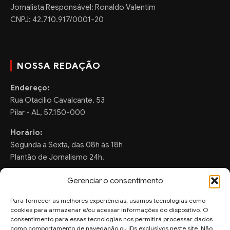
Jornalista Responsável: Ronaldo Valentim
CNPJ: 42.710.917/0001-20
NOSSA REDAÇÃO
Endereço:
Rua Otacilio Cavalcante, 53
Pilar - AL, 57.150-000
Horário:
Segunda a Sexta, das 08h às 18h
Plantão de Jornalismo 24h.
Gerenciar o consentimento
Para fornecer as melhores experiências, usamos tecnologias como
FALE CONOSCO
cookies para armazenar e/ou acessar informações do dispositivo. O
consentimento para essas tecnologias nos permitirá processar dados
Sugestões de Pauta:
como comportamento de navegação ou IDs exclusivos neste site. Não