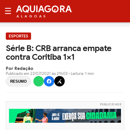
AQUIAG
RA
☰
ALAGOAS
ESPORTES
Série B: CRB arranca empate
contra Coritiba 1×1
Por Redação
Publicado em
22/07/2021 às 21h03
• Leitura: 1 min
RESUMO
PUBLICIDADE