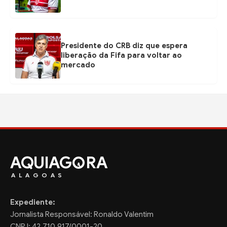
Presidente do CRB diz que espera
liberação da Fifa para voltar ao
mercado
AQUIAG
RA
ALAGOAS
Expediente:
Jornalista Responsável: Ronaldo Valentim
CNPJ: 42.710.917/0001-20