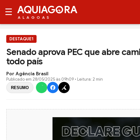
AQUIAG
RA
☰
ALAGOAS
DESTAQUE1
Senado aprova PEC que abre camin
todo país
Por Agência Brasil
Publicado em
28/05/2025 às 09h09
• Leitura: 2 min
RESUMO