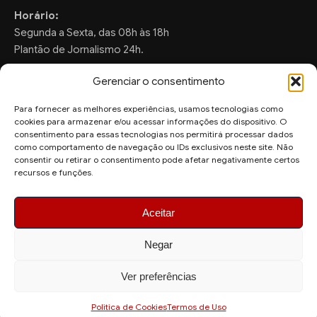
Horário:
Segunda a Sexta, das 08h às 18h
Plantão de Jornalismo 24h.
Gerenciar o consentimento
Para fornecer as melhores experiências, usamos tecnologias como
FALE CONOSCO
cookies para armazenar e/ou acessar informações do dispositivo. O
consentimento para essas tecnologias nos permitirá processar dados
Sugestões de Pauta:
como comportamento de navegação ou IDs exclusivos neste site. Não
consentir ou retirar o consentimento pode afetar negativamente certos
ronaldo.valentim150@gmail.com
recursos e funções.
WhatsApp Redação:
(82) 99804-2007
Aceitar
Negar
Ver preferências
© 2026 AquiAgora - Todos os direitos reservados.
Site desenvolvido por
Politica de Cookies
Termos de Uso