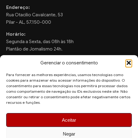
Endereço:
Rua Otacilio Cavalcante, 53
Pilar - AL, 57.150-000
Horário:
Segunda a Sexta, das 08h às 18h
Plantão de Jornalismo 24h.
Gerenciar o consentimento
Para fornecer as melhores experiências, usamos tecnologias como
FALE CONOSCO
cookies para armazenar e/ou acessar informações do dispositivo. O
consentimento para essas tecnologias nos permitirá processar dados
Sugestões de Pauta:
como comportamento de navegação ou IDs exclusivos neste site. Não
consentir ou retirar o consentimento pode afetar negativamente certos
ronaldo.valentim150@gmail.com
recursos e funções.
WhatsApp Redação:
(82) 99804-2007
Aceitar
Negar