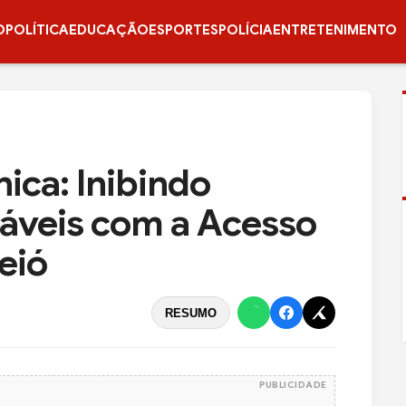
O
POLÍTICA
EDUCAÇÃO
ESPORTES
POLÍCIA
ENTRETENIMENTO
ica: Inibindo
jáveis com a Acesso
eió
RESUMO
PUBLICIDADE