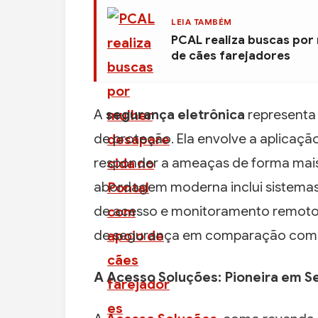
LEIA TAMBÉM
PCAL realiza buscas por
de cães farejadores
A
segurança eletrônica
representa 
de proteção. Ela envolve a aplicação
responder a ameaças de forma mais 
abordagem moderna inclui sistemas d
de acesso e monitoramento remoto
de segurança em comparação com 
A Acesso Soluções: Pioneira em S