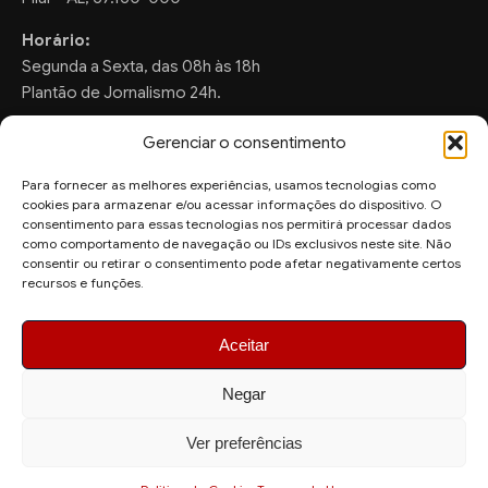
Horário:
Segunda a Sexta, das 08h às 18h
Plantão de Jornalismo 24h.
Gerenciar o consentimento
Para fornecer as melhores experiências, usamos tecnologias como
FALE CONOSCO
cookies para armazenar e/ou acessar informações do dispositivo. O
consentimento para essas tecnologias nos permitirá processar dados
Sugestões de Pauta:
como comportamento de navegação ou IDs exclusivos neste site. Não
ronaldo.valentim150@gmail.com
consentir ou retirar o consentimento pode afetar negativamente certos
recursos e funções.
WhatsApp Redação:
(82) 99804-2007
Aceitar
Negar
Ver preferências
© 2026 AquiAgora - Todos os direitos reservados.
Site desenvolvido por