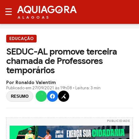
AQUIAG
RA
☰
ALAGOAS
EDUCAÇÃO
SEDUC-AL promove terceira
chamada de Professores
temporários
Por Ronaldo Valentim
Publicado em
27/09/2021 às 19h08
• Leitura: 3 min
RESUMO
PUBLICIDADE