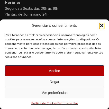
Horário:
Segunda a Sexta, das 08h às 18h
Plantão de Jornalismo 24h.
Gerenciar o consentimento
Para fornecer as melhores experiências, usamos tecnologias como
FALE CONOSCO
cookies para armazenar e/ou acessar informações do dispositivo. O
consentimento para essas tecnologias nos permitirá processar dados
Sugestões de Pauta:
como comportamento de navegação ou IDs exclusivos neste site. Não
ronaldo.valentim150@gmail.com
consentir ou retirar o consentimento pode afetar negativamente certos
recursos e funções.
WhatsApp Redação:
(82) 99804-2007
Aceitar
Negar
Ver preferências
© 2026 AquiAgora - Todos os direitos reservados.
Site desenvolvido por
Politica de Cookies
Termos de Uso