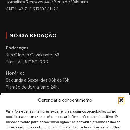
Jornalista Responsável: Ronaldo Valentim
CNPJ: 42.710.917/0001-20
NOSSA REDAÇÃO
Endereço:
Rua Otacilio Cavalcante, 53
Pilar - AL, 57.150-000
Horário:
Segunda a Sexta, das 08h às 18h
Plantão de Jornalismo 24h.
Gerenciar o consentimento
Para fornecer as melhores experiências, usamos tecnologias como
FALE CONOSCO
cookies para armazenar e/ou acessar informações do dispositivo. O
consentimento para essas tecnologias nos permitirá processar dados
Sugestões de Pauta:
como comportamento de navegação ou IDs exclusivos neste site. Não