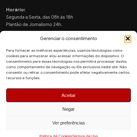
Horário:
Segunda a Sexta, das 08h às 18h
Plantão de Jornalismo 24h.
Gerenciar o consentimento
Para fornecer as melhores experiências, usamos tecnologias como
FALE CONOSCO
cookies para armazenar e/ou acessar informações do dispositivo. O
consentimento para essas tecnologias nos permitirá processar dados
Sugestões de Pauta:
como comportamento de navegação ou IDs exclusivos neste site. Não
ronaldo.valentim150@gmail.com
consentir ou retirar o consentimento pode afetar negativamente certos
recursos e funções.
WhatsApp Redação:
(82) 99804-2007
Aceitar
Negar
Ver preferências
© 2026 AquiAgora - Todos os direitos reservados.
Site desenvolvido por
Politica de Cookies
Termos de Uso