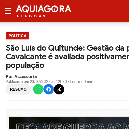
AQUIAG
RA
☰
ALAGOAS
POLITICA
São Luís do Quitunde: Gestão da p
Cavalcante é avaliada positivame
população
Por Assessoria
Publicado em
23/07/2025 às 12h30
• Leitura: 1 min
RESUMO