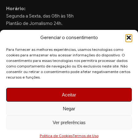
Horário:
Segunda a Sexta, das 08h às 18h
Plantão de Jornalismo 24h.
Gerenciar o consentimento
Para fornecer as melhores experiências, usamos tecnologias como
FALE CONOSCO
cookies para armazenar e/ou acessar informações do dispositivo. O
consentimento para essas tecnologias nos permitirá processar dados
Sugestões de Pauta:
como comportamento de navegação ou IDs exclusivos neste site. Não
ronaldo.valentim150@gmail.com
consentir ou retirar o consentimento pode afetar negativamente certos
recursos e funções.
WhatsApp Redação:
(82) 99804-2007
Aceitar
Negar
Ver preferências
© 2026 AquiAgora - Todos os direitos reservados.
Site desenvolvido por
Politica de Cookies
Termos de Uso