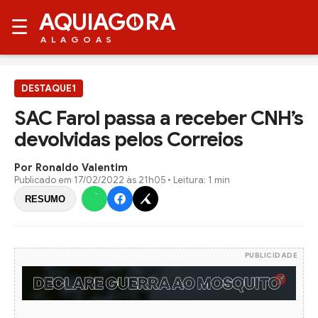
AQUIAG
RA
☰
ALAGOAS
DESTAQUE1
SAC Farol passa a receber CNH’s
devolvidas pelos Correios
Por Ronaldo Valentim
Publicado em
17/02/2022 às 21h05
• Leitura: 1 min
RESUMO
PUBLICIDADE