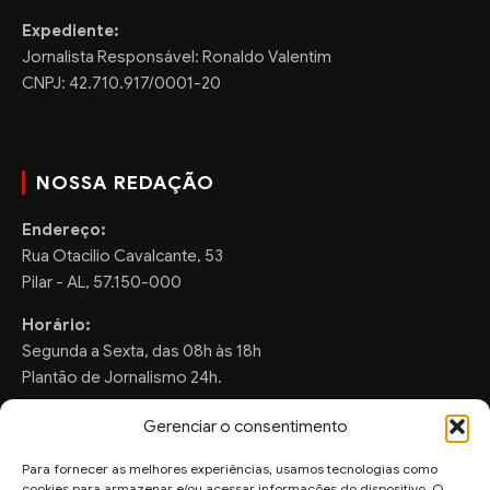
Expediente:
Jornalista Responsável: Ronaldo Valentim
CNPJ: 42.710.917/0001-20
NOSSA REDAÇÃO
Endereço:
Rua Otacilio Cavalcante, 53
Pilar - AL, 57.150-000
Horário:
Segunda a Sexta, das 08h às 18h
Plantão de Jornalismo 24h.
Gerenciar o consentimento
Para fornecer as melhores experiências, usamos tecnologias como
FALE CONOSCO
cookies para armazenar e/ou acessar informações do dispositivo. O