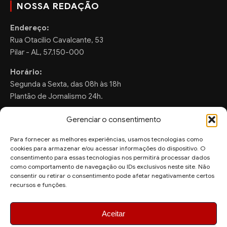
NOSSA REDAÇÃO
Endereço:
Rua Otacilio Cavalcante, 53
Pilar - AL, 57.150-000
Horário:
Segunda a Sexta, das 08h às 18h
Plantão de Jornalismo 24h.
Gerenciar o consentimento
Para fornecer as melhores experiências, usamos tecnologias como
FALE CONOSCO
cookies para armazenar e/ou acessar informações do dispositivo. O
consentimento para essas tecnologias nos permitirá processar dados
Sugestões de Pauta:
como comportamento de navegação ou IDs exclusivos neste site. Não
ronaldo.valentim150@gmail.com
consentir ou retirar o consentimento pode afetar negativamente certos
recursos e funções.
WhatsApp Redação:
(82) 99804-2007
Aceitar