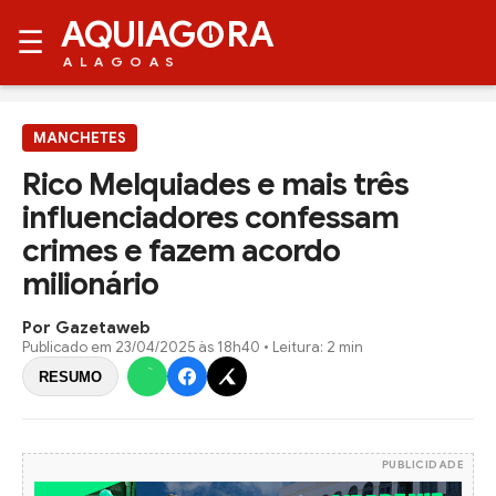
AQUIAG
RA
☰
ALAGOAS
MANCHETES
Rico Melquiades e mais três
influenciadores confessam
crimes e fazem acordo
milionário
Por Gazetaweb
Publicado em
23/04/2025 às 18h40
• Leitura: 2 min
RESUMO
PUBLICIDADE