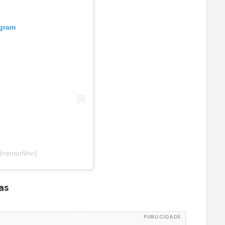
agram
@renanfilho)
as
PUBLICIDADE