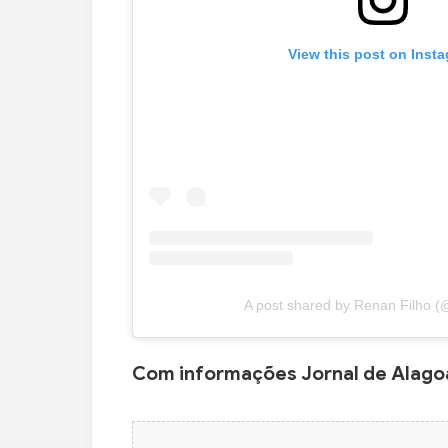
View this post on Inst
A post shared by Renan Filho (
Com informações Jornal de Alago