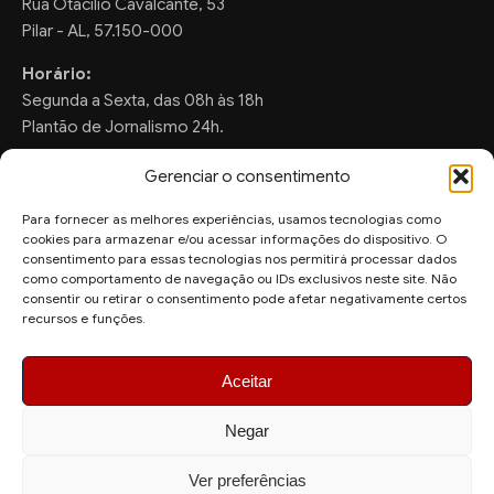
Rua Otacilio Cavalcante, 53
Pilar - AL, 57.150-000
Horário:
Segunda a Sexta, das 08h às 18h
Plantão de Jornalismo 24h.
Gerenciar o consentimento
Para fornecer as melhores experiências, usamos tecnologias como
FALE CONOSCO
cookies para armazenar e/ou acessar informações do dispositivo. O
consentimento para essas tecnologias nos permitirá processar dados
Sugestões de Pauta:
como comportamento de navegação ou IDs exclusivos neste site. Não
consentir ou retirar o consentimento pode afetar negativamente certos
ronaldo.valentim150@gmail.com
recursos e funções.
WhatsApp Redação:
(82) 99804-2007
Aceitar
Negar
Ver preferências
© 2026 AquiAgora - Todos os direitos reservados.