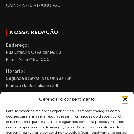
CNPJ: 42.710.917/0001-20
NOSSA REDAÇÃO
Endereço:
Rua Otacilio Cavalcante, 53
Pilar - AL, 57.150-000
Horário:
Segunda a Sexta, das 08h às 18h
Plantão de Jornalismo 24h.
Gerenciar o consentimento
Para fornecer as melhores experiências, usamos tecnologias como
FALE CONOSCO
cookies para armazenar e/ou acessar informações do dispositivo. O
consentimento para essas tecnologias nos permitirá processar dados
Sugestões de Pauta:
como comportamento de navegação ou IDs exclusivos neste site. Não
ronaldo.valentim150@gmail.com
consentir ou retirar o consentimento pode afetar negativamente certos