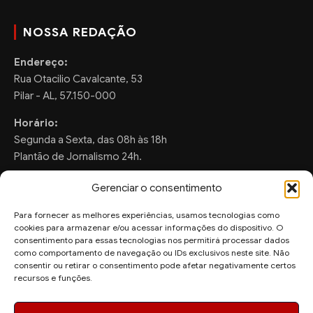
NOSSA REDAÇÃO
Endereço:
Rua Otacilio Cavalcante, 53
Pilar - AL, 57.150-000
Horário:
Segunda a Sexta, das 08h às 18h
Plantão de Jornalismo 24h.
Gerenciar o consentimento
Para fornecer as melhores experiências, usamos tecnologias como
FALE CONOSCO
cookies para armazenar e/ou acessar informações do dispositivo. O
consentimento para essas tecnologias nos permitirá processar dados
Sugestões de Pauta:
como comportamento de navegação ou IDs exclusivos neste site. Não
consentir ou retirar o consentimento pode afetar negativamente certos
ronaldo.valentim150@gmail.com
recursos e funções.
WhatsApp Redação:
(82) 99804-2007