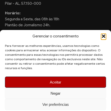
Pilar - AL, 57.150-000
Horário:
Segunda a Sexta, das 08h às 18h
Plantão de Jornalismo 24h.
Gerenciar o consentimento
Para fornecer as melhores experiências, usamos tecnologias como
FALE CONOSCO
cookies para armazenar e/ou acessar informações do dispositivo. O
consentimento para essas tecnologias nos permitirá processar dados
Sugestões de Pauta:
como comportamento de navegação ou IDs exclusivos neste site. Não
consentir ou retirar o consentimento pode afetar negativamente certos
ronaldo.valentim150@gmail.com
recursos e funções.
WhatsApp Redação:
(82) 99804-2007
Aceitar
Negar
Ver preferências
© 2026 AquiAgora - Todos os direitos reservados.