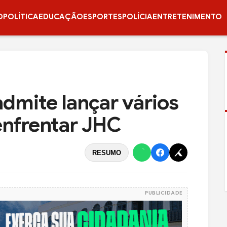
O
POLÍTICA
EDUCAÇÃO
ESPORTES
POLÍCIA
ENTRETENIMENTO
dmite lançar vários
enfrentar JHC
RESUMO
PUBLICIDADE