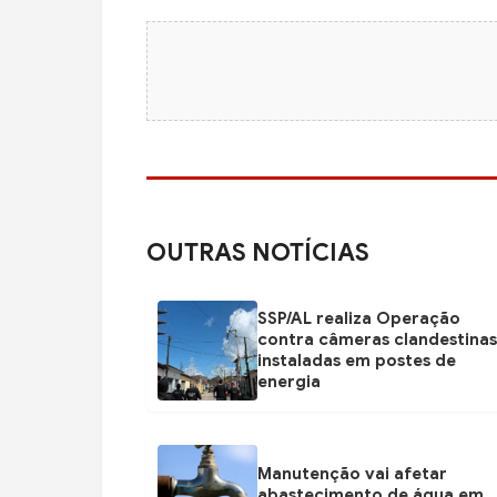
OUTRAS NOTÍCIAS
SSP/AL realiza Operação
contra câmeras clandestinas
instaladas em postes de
energia
Manutenção vai afetar
abastecimento de água em