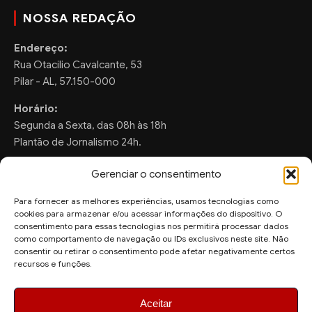
NOSSA REDAÇÃO
Endereço:
Rua Otacilio Cavalcante, 53
Pilar - AL, 57.150-000
Horário:
Segunda a Sexta, das 08h às 18h
Plantão de Jornalismo 24h.
Gerenciar o consentimento
Para fornecer as melhores experiências, usamos tecnologias como
FALE CONOSCO
cookies para armazenar e/ou acessar informações do dispositivo. O
consentimento para essas tecnologias nos permitirá processar dados
Sugestões de Pauta:
como comportamento de navegação ou IDs exclusivos neste site. Não
ronaldo.valentim150@gmail.com
consentir ou retirar o consentimento pode afetar negativamente certos
recursos e funções.
WhatsApp Redação:
(82) 99804-2007
Aceitar