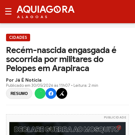
AQUIAG
RA
☰
ALAGOAS
CIDADES
Recém-nascida engasgada é
socorrida por militares do
Pelopes em Arapiraca
Por Já É Notícia
Publicado em
30/05/2026 às 11h07
• Leitura: 2 min
RESUMO
PUBLICIDADE