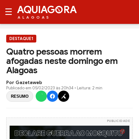
AQUIAG
RA
☰
ALAGOAS
DESTAQUE1
Quatro pessoas morrem
afogadas neste domingo em
Alagoas
Por Gazetaweb
Publicado em
05/02/2023 às 20h34
• Leitura: 2 min
RESUMO
PUBLICIDADE