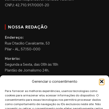
CNPJ: 42.710.917/0001-20
NOSSA REDAÇÃO
Endereço:
Rua Otacilio Cavalcante, 53
Pilar - AL, 57.150-000
Horário:
Segunda a Sexta, das 08h às 18h
Plantão de Jornalismo 24h.
Gerenciar o consentimento
Para fornecer as melhores experiências, usamos tecnologias como
FALE CONOSCO
cookies para armazenar e/ou acessar informações do dispositivo. O
consentimento para essas tecnologias nos permitirá processar dados
Sugestões de Pauta:
como comportamento de navegação ou IDs exclusivos neste site. Não
ronaldo.valentim150@gmail.com
consentir ou retirar o consentimento pode afetar negativamente certos