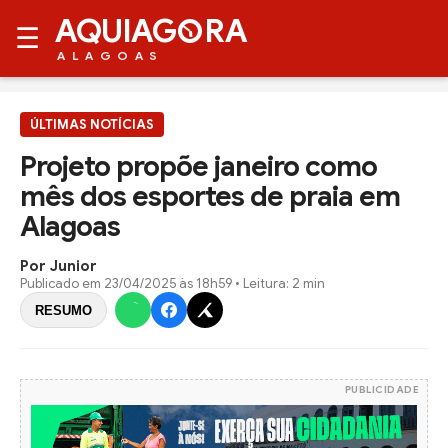
AQUIAG
RA
☰
ALAGOAS
ÚLTIMAS NOTÍCIAS
Projeto propõe janeiro como
mês dos esportes de praia em
Alagoas
Por Junior
Publicado em
23/04/2025 às 18h59
• Leitura: 2 min
RESUMO
PUBLICIDADE