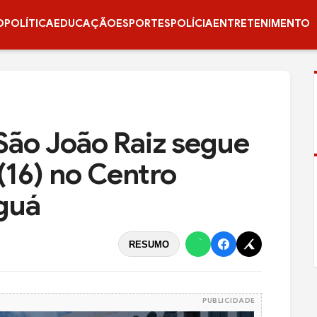
O
POLÍTICA
EDUCAÇÃO
ESPORTES
POLÍCIA
ENTRETENIMENTO
ão João Raiz segue
 (16) no Centro
aguá
RESUMO
PUBLICIDADE