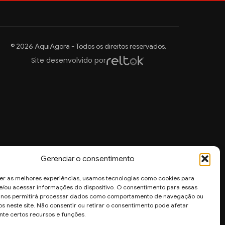
© 2026 AquiAgora - Todos os direitos reservados.
Site desenvolvido por
Gerenciar o consentimento
er as melhores experiências, usamos tecnologias como cookies para
/ou acessar informações do dispositivo. O consentimento para essas
s nos permitirá processar dados como comportamento de navegação ou
os neste site. Não consentir ou retirar o consentimento pode afetar
te certos recursos e funções.