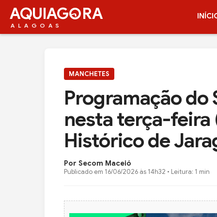
AQUIAG
RA
INÍCI
ALAGOAS
MANCHETES
Programação do S
nesta terça-feira
Histórico de Jar
Por Secom Maceió
Publicado em
16/06/2026 às 14h32
• Leitura: 1 min