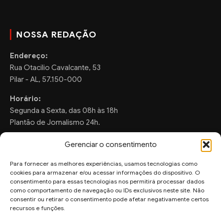
NOSSA REDAÇÃO
Endereço:
Rua Otacilio Cavalcante, 53
Pilar - AL, 57.150-000
Horário:
Segunda a Sexta, das 08h às 18h
Plantão de Jornalismo 24h.
Gerenciar o consentimento
Para fornecer as melhores experiências, usamos tecnologias como
FALE CONOSCO
cookies para armazenar e/ou acessar informações do dispositivo. O
consentimento para essas tecnologias nos permitirá processar dados
Sugestões de Pauta:
como comportamento de navegação ou IDs exclusivos neste site. Não
consentir ou retirar o consentimento pode afetar negativamente certos
ronaldo.valentim150@gmail.com
recursos e funções.
WhatsApp Redação: