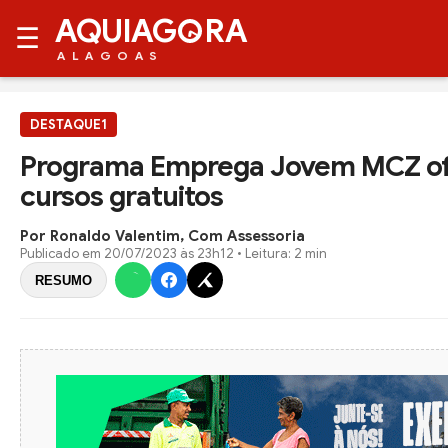
AQUIAG
RA
☰
ALAGOAS
DESTAQUE1
Programa Emprega Jovem MCZ of
cursos gratuitos
Por Ronaldo Valentim, Com Assessoria
Publicado em
20/07/2023 às 23h12
• Leitura: 2 min
RESUMO