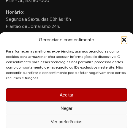
Pilar - AL, 57.150-000
Horário:
Segunda a Sexta, das 08h às 18h
Plantão de Jornalismo 24h.
Gerenciar o consentimento
Para fornecer as melhores experiências, usamos tecnologias como
FALE CONOSCO
cookies para armazenar e/ou acessar informações do dispositivo. O
consentimento para essas tecnologias nos permitirá processar dados
Sugestões de Pauta:
como comportamento de navegação ou IDs exclusivos neste site. Não
consentir ou retirar o consentimento pode afetar negativamente certos
ronaldo.valentim150@gmail.com
recursos e funções.
WhatsApp Redação:
(82) 99804-2007
Aceitar
Negar
Ver preferências
© 2026 AquiAgora - Todos os direitos reservados.
Site desenvolvido por