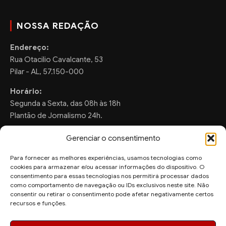
NOSSA REDAÇÃO
Endereço:
Rua Otacilio Cavalcante, 53
Pilar - AL, 57.150-000
Horário:
Segunda a Sexta, das 08h às 18h
Plantão de Jornalismo 24h.
Gerenciar o consentimento
Para fornecer as melhores experiências, usamos tecnologias como
FALE CONOSCO
cookies para armazenar e/ou acessar informações do dispositivo. O
consentimento para essas tecnologias nos permitirá processar dados
Sugestões de Pauta:
como comportamento de navegação ou IDs exclusivos neste site. Não
consentir ou retirar o consentimento pode afetar negativamente certos
ronaldo.valentim150@gmail.com
recursos e funções.
WhatsApp Redação: