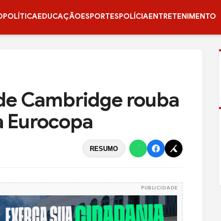
O
POLÍTICA
EDUCAÇÃO
ESPORTES
POLÍCIA
ENTRETENIMENTO
 de Cambridge rouba
a Eurocopa
RESUMO
PUBLICIDADE