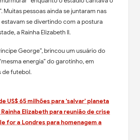
o “murmurar” enquanto o estádio cantava o
. Muitas pessoas ainda se juntaram nas
o estavam se divertindo com a postura
de, a Rainha Elizabeth II.
íncipe George”, brincou um usuário do
a “mesma energia” do garotinho, em
s de futebol.
de US$ 65 milhões para ‘salvar’ planeta
Rainha Elizabeth para reunião de crise
ele for a Londres para homenagem a