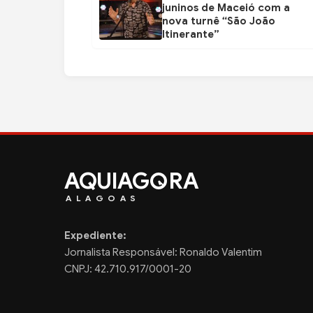
juninos de Maceió com a
nova turnê “São João
Itinerante”
AQUIAG
RA
ALAGOAS
Expediente:
Jornalista Responsável: Ronaldo Valentim
CNPJ: 42.710.917/0001-20