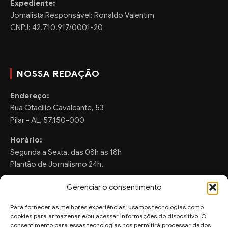
Expediente:
Jornalista Responsável: Ronaldo Valentim
CNPJ: 42.710.917/0001-20
NOSSA REDAÇÃO
Endereço:
Rua Otacilio Cavalcante, 53
Pilar - AL, 57.150-000
Horário:
Segunda a Sexta, das 08h às 18h
Plantão de Jornalismo 24h.
Gerenciar o consentimento
Para fornecer as melhores experiências, usamos tecnologias como
FALE CONOSCO
cookies para armazenar e/ou acessar informações do dispositivo. O
consentimento para essas tecnologias nos permitirá processar dados