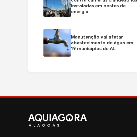
contra câmeras clandestinas
instaladas em postes de
energia
Manutenção vai afetar
abastecimento de água em
19 municípios de AL
AQUIAG
RA
ALAGOAS