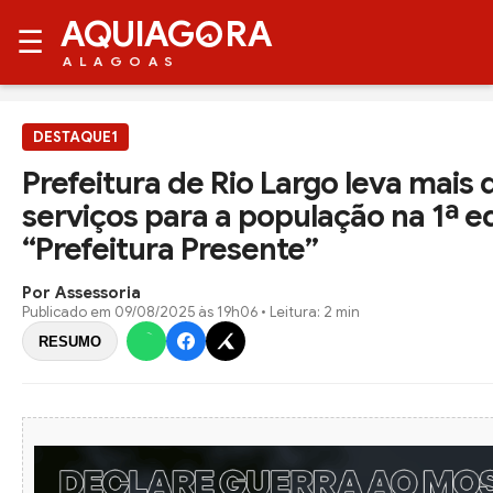
AQUIAG
RA
☰
ALAGOAS
DESTAQUE1
Prefeitura de Rio Largo leva mais 
serviços para a população na 1ª e
“Prefeitura Presente”
Por Assessoria
Publicado em
09/08/2025 às 19h06
• Leitura: 2 min
RESUMO