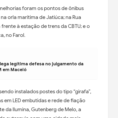
 melhorias foram os pontos de ônibus
 na orla marítima de Jatiúca; na Rua
frente à estação de trens da CBTU; e o
a, no Farol.
ega legítima defesa no julgamento da
M em Maceió
ndo instalados postes do tipo “girafa”,
as em LED embutidas e rede de fiação
te da Ilumina, Gutenberg de Melo, a