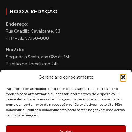
NOSSA REDAÇÃO
Endereço:
Rua Otacilio Cavalcante, 53
Pilar - AL, 57.150-000
Horário:
Segunda a Sexta, das 08h às 18h
Plantão de Jornalismo 24h.
Gerenciar o consentimento
Para fornecer as melhores experiências, usamos tecnologias como
FALE CONOSCO
cookies para armazenar e/ou acessar informações do dispositivo. O
consentimento para essas tecnologias nos permitirá processar dados
Sugestões de Pauta:
como comportamento de navegação ou IDs exclusivos neste site. Não
consentir ou retirar o consentimento pode afetar negativamente certos
ronaldo.valentim150@gmail.com
recursos e funções.
WhatsApp Redação:
(82) 99804-2007
Aceitar