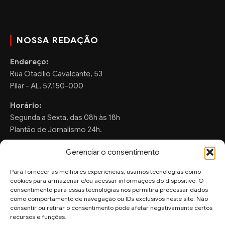
NOSSA REDAÇÃO
Endereço:
Rua Otacilio Cavalcante, 53
Pilar - AL, 57.150-000
Horário:
Segunda a Sexta, das 08h às 18h
Plantão de Jornalismo 24h.
Gerenciar o consentimento
Para fornecer as melhores experiências, usamos tecnologias como
FALE CONOSCO
cookies para armazenar e/ou acessar informações do dispositivo. O
consentimento para essas tecnologias nos permitirá processar dados
Sugestões de Pauta:
como comportamento de navegação ou IDs exclusivos neste site. Não
consentir ou retirar o consentimento pode afetar negativamente certos
ronaldo.valentim150@gmail.com
recursos e funções.