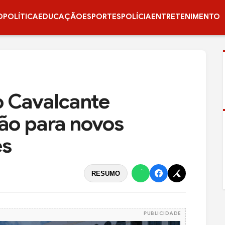
O
POLÍTICA
EDUCAÇÃO
ESPORTES
POLÍCIA
ENTRETENIMENTO
o Cavalcante
ção para novos
es
RESUMO
PUBLICIDADE