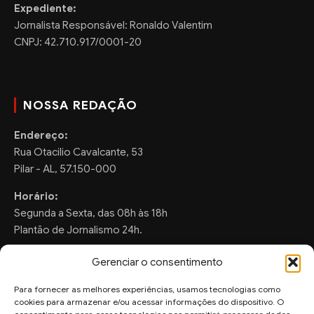
Expediente:
Jornalista Responsável: Ronaldo Valentim
CNPJ: 42.710.917/0001-20
NOSSA REDAÇÃO
Endereço:
Rua Otacilio Cavalcante, 53
Pilar - AL, 57.150-000
Horário:
Segunda a Sexta, das 08h às 18h
Plantão de Jornalismo 24h.
Gerenciar o consentimento
Para fornecer as melhores experiências, usamos tecnologias como
FALE CONOSCO
cookies para armazenar e/ou acessar informações do dispositivo. O