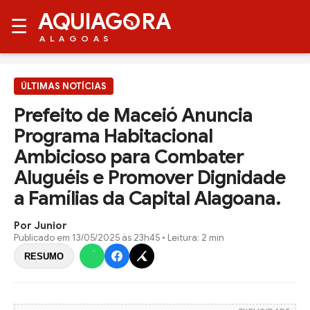
AQUIAG
RA
☰
ALAGOAS
ÚLTIMAS NOTÍCIAS
Prefeito de Maceió Anuncia
Programa Habitacional
Ambicioso para Combater
Aluguéis e Promover Dignidade
a Famílias da Capital Alagoana.
Por Junior
Publicado em
13/05/2025 às 23h45
• Leitura: 2 min
RESUMO