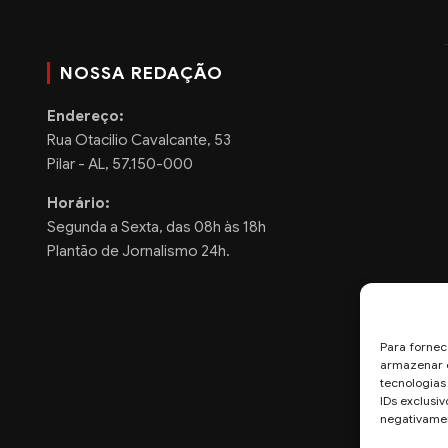
NOSSA REDAÇÃO
Endereço:
Rua Otacilio Cavalcante, 53
Pilar - AL, 57.150-000
Horário:
Segunda a Sexta, das 08h às 18h
Plantão de Jornalismo 24h.
Para fornec
armazenar e
tecnologia
IDs exclusiv
negativamen