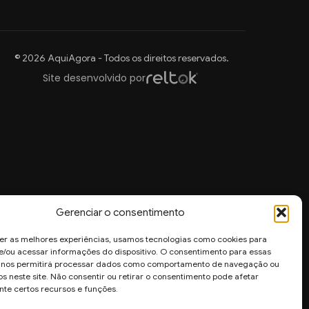
© 2026 AquiAgora - Todos os direitos reservados.
Site desenvolvido por
Gerenciar o consentimento
er as melhores experiências, usamos tecnologias como cookies para
/ou acessar informações do dispositivo. O consentimento para essas
s nos permitirá processar dados como comportamento de navegação ou
os neste site. Não consentir ou retirar o consentimento pode afetar
te certos recursos e funções.