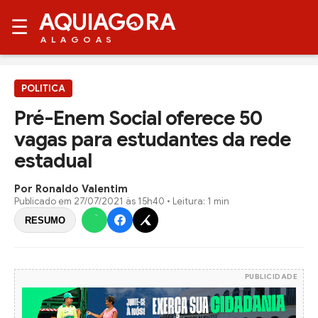
AQUIAG
RA
☰
ALAGOAS
POLITICA
Pré-Enem Social oferece 50
vagas para estudantes da rede
estadual
Por Ronaldo Valentim
Publicado em
27/07/2021 às 15h40
• Leitura: 1 min
RESUMO
PUBLICIDADE