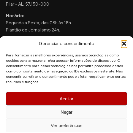
Pilar - AL, 57.150-000
Horário:
Segunda a Sexta, das 08h às 18h
Plantão de Jornalismo 24h.
Gerenciar o consentimento
Para fornecer as melhores experiências, usamos tecnologias como
FALE CONOSCO
cookies para armazenar e/ou acessar informações do dispositivo. O
consentimento para essas tecnologias nos permitirá processar dados
Sugestões de Pauta:
como comportamento de navegação ou IDs exclusivos neste site. Não
ronaldo.valentim150@gmail.com
consentir ou retirar o consentimento pode afetar negativamente certos
recursos e funções.
WhatsApp Redação:
(82) 99804-2007
Aceitar
Negar
Ver preferências
© 2026 AquiAgora - Todos os direitos reservados.