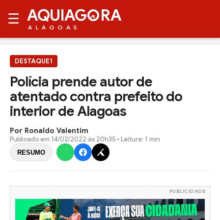
AQUIAG
RA
☰
ALAGOAS
DESTAQUE1
Polícia prende autor de
atentado contra prefeito do
interior de Alagoas
Por Ronaldo Valentim
Publicado em
14/02/2022 às 20h35
• Leitura: 1 min
RESUMO
PUBLICIDADE